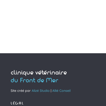
clinique vétérinaire
du Front de Mer
Site créé par
Alizé Studio
|
Allié Conseil
LÉGAL