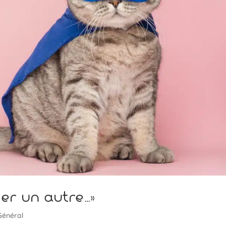
her un autre…»
Général