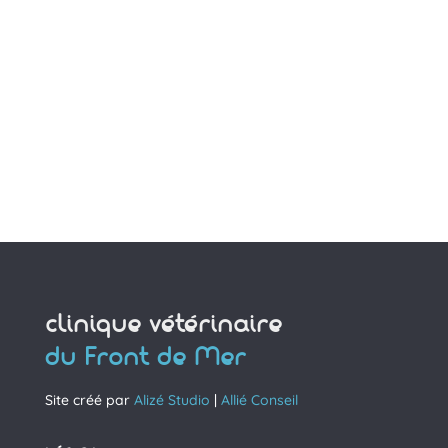
clinique vétérinaire
du Front de Mer
Site créé par
Alizé Studio
|
Allié Conseil