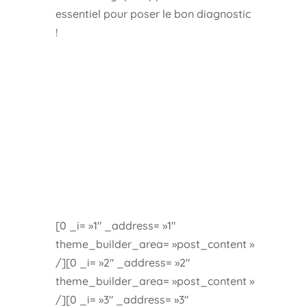
essentiel pour poser le bon diagnostic
!
[0 _i= »1″ _address= »1″
theme_builder_area= »post_content »
/][0 _i= »2″ _address= »2″
theme_builder_area= »post_content »
/][0 _i= »3″ _address= »3″