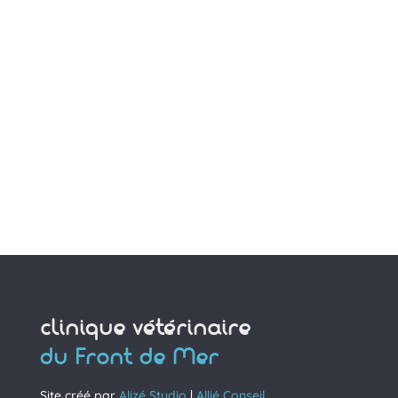
clinique vétérinaire
du Front de Mer
Site créé par
Alizé Studio
|
Allié Conseil