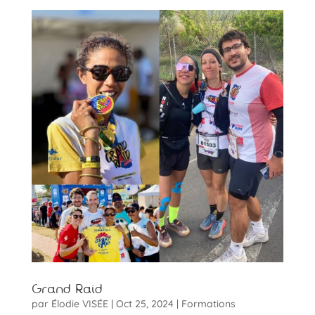
Grand Raid
par
Élodie VISÉE
|
Oct 25, 2024
|
Formations