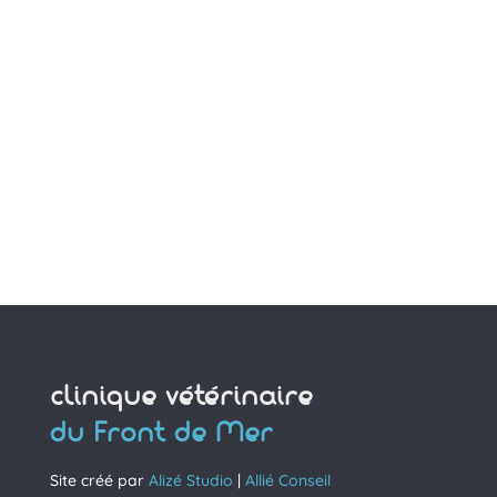
clinique vétérinaire
du Front de Mer
Site créé par
Alizé Studio
|
Allié Conseil