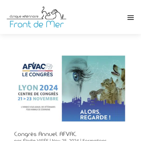
Congrès Annuel AFVAC
par
Élodie VISÉE
|
Nov 25, 2024
|
Formations