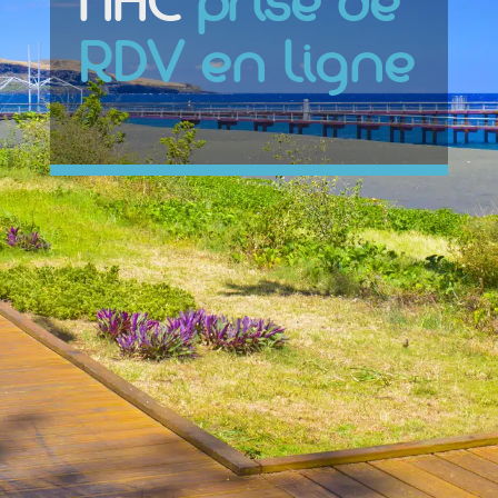
NAC
prise de
RDV en ligne